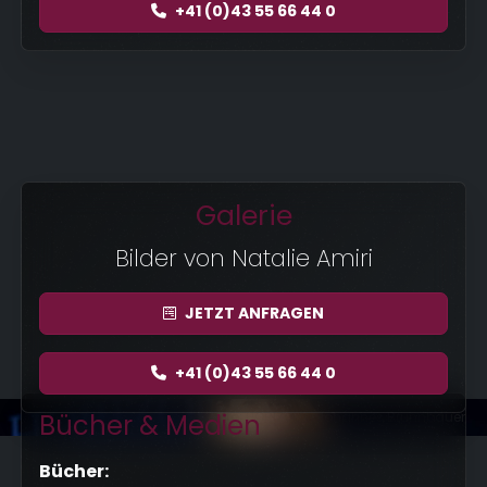
+41 (0)43 55 66 44 0
Galerie
Bilder von Natalie Amiri
JETZT
ANFRAGEN
+41 (0)43 55 66 44 0
Bücher & Medien
Foto: HORIZONT/Johannes Brunnbauer
Bücher: