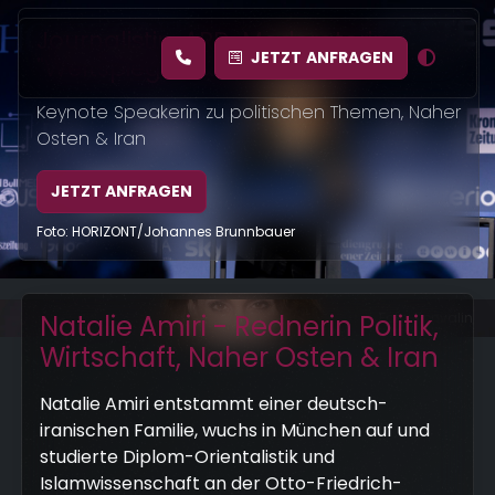
Journalistin, ARD-Moderatorin
JETZT
ANFRAGEN
"Weltspiegel" & Buchautorin
Keynote Speakerin zu politischen Themen, Naher
Osten & Iran
JETZT ANFRAGEN
Foto: HORIZONT/Johannes Brunnbauer
Natalie Amiri - Rednerin Politik,
Foto: Konvalin
Wirtschaft, Naher Osten & Iran
Natalie Amiri entstammt einer deutsch-
iranischen Familie, wuchs in München auf und
studierte Diplom-Orientalistik und
Islamwissenschaft an der Otto-Friedrich-